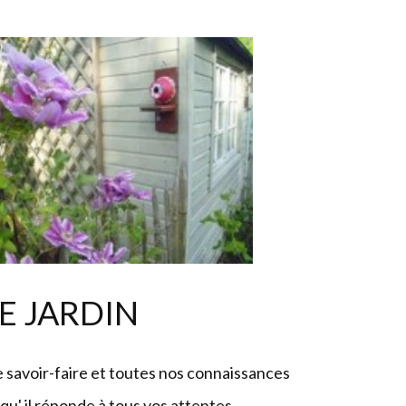
E
JARDIN
 savoir-faire et toutes nos connaissances
 qu' il réponde à tous vos attentes.