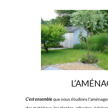
L’AMÉN
C’est ensemble
que nous étudions l’aménageme
des matériaux, les plantes, arbustes, éclairag