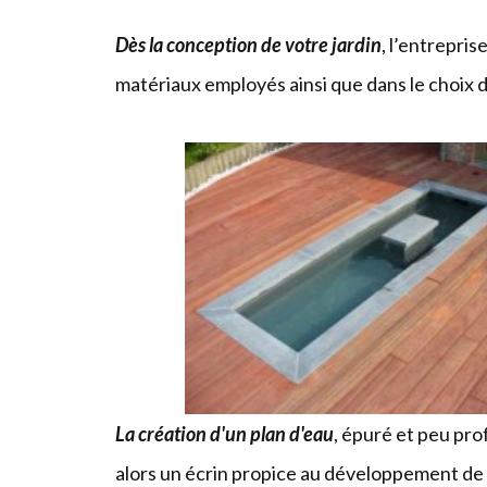
CHEMINS D'ACCÈS - PAVÉS - PARKINGS 
PLATEAUX TOURNANT VOITURE
Dès la conception de votre jardin
, l’entrepri
ABRIS DE JARDIN CABANES CARPORT
matériaux employés ainsi que dans le choix de
CRÉATION DE JARDINS - PLANS D'EAU -
ESPACES VERTS
PELOUSES - TERRASSEMENTS JARDINS 
GAZON
PALISSADES PORTILLONS CLÔTURES
La création d'un plan d'eau
, épuré et peu pro
alors un écrin propice au développement de 