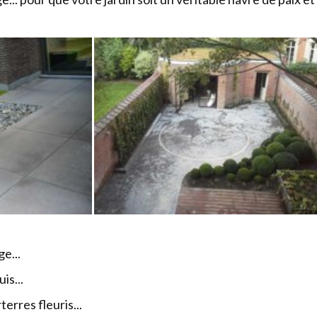
ge...
is...
erres fleuris...