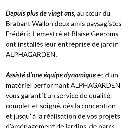
ABRIS DE JARDIN CABANES CARPORT
Depuis plus de vingt ans
, au cœur du
CRÉATION DE JARDINS - PLANS D'EAU - ESPACES
VERTS
Brabant Wallon deux amis paysagistes
PELOUSES - TERRASSEMENTS JARDINS - GAZON
Frédéric Lemestré et Blaise Geeroms
PALISSADES PORTILLONS CLÔTURES
ont installés leur entreprise de jardin
GALERIE
ALPHAGARDEN.
CONTACTS
Assisté d’une équipe dynamique
et d’un
matériel performant ALPHAGARDEN
vous garantit un service de qualité,
complet et soigné, dès la conception
et jusqu’’à la réalisation de vos projets
d’aménagement de jardins, de parcs